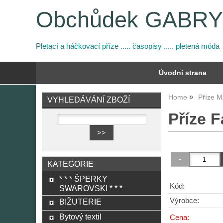
Obchůdek GABR
Pletací a háčkovací příze ..... časopisy ..... pletená móda
Úvodní strana
Home
Příze 
VYHLEDÁVÁNÍ ZBOŽÍ
Příze 
KATEGORIE
* * * ŠPERKY
Kód:
SWAROVSKI * * *
Výrobce:
BIŽUTERIE
Bytový textil
Cena: