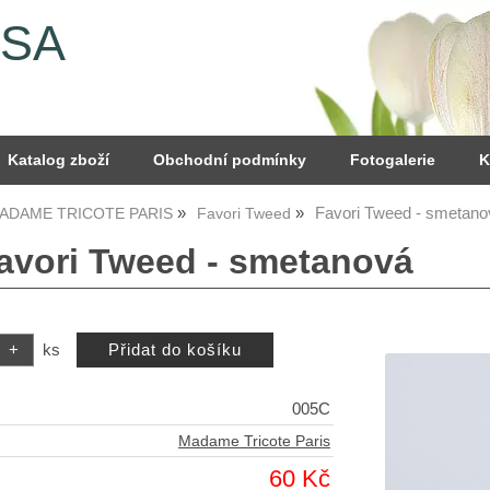
YSA
Katalog zboží
Obchodní podmínky
Fotogalerie
K
Favori Tweed - smetano
MADAME TRICOTE PARIS
Favori Tweed
Favori Tweed - smetanová
ks
005C
Madame Tricote Paris
60 Kč