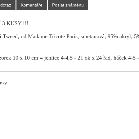
 dotaz
Komentáře
Poslat známénu
3 KUSY !!!
ri Tweed, od Madame Tricote Paris,
smetanová
, 95% akryl, 5
orek 10 x 10 cm = jehlice 4-4,5 - 21 ok x 24 řad, háček 4-5 -
ánky