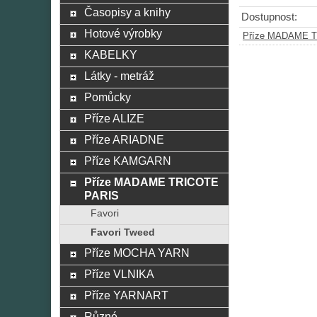
Časopisy a knihy
Dostupnost:
Hotové výrobky
Příze MADAME 
KABELKY
Látky - metráž
Pomůcky
Příze ALIZE
Příze ARIADNE
Příze KAMGARN
Příze MADAME TRICOTE
PARIS
Favori
Favori Tweed
Příze MOCHA YARN
Příze VLNIKA
Příze YARNART
Různé