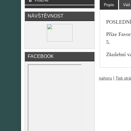
Popis
Váš
NÁVŠTĚVNOST
POSLEDNÍ 
Příze Favo
5.
Zkušební vz
FACEBOOK
|
nahoru
Tisk str