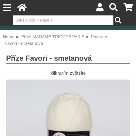
Home
Příze MADAME TRICOTE PARIS
Favori
Favori - smetanová
Příze Favori - smetanová
kliknutím zvětšíte