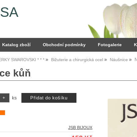
YSA
Katalog zboží
Obchodní podmínky
Fotogalerie
K
N
PERKY SWAROVSKI * * *
Bižuterie a chirurgická ocel
Náušnice
ce kůň
ks
JSB BIJOUX