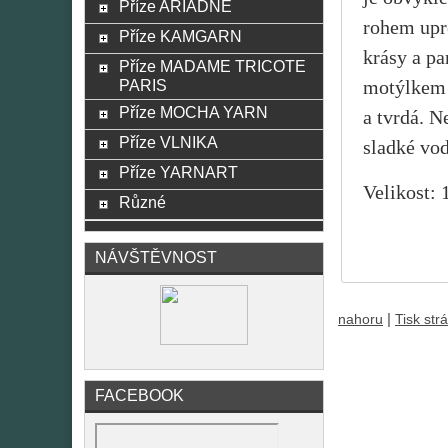
Příze ARIADNE
rohem upro
Příze KAMGARN
krásy a pa
Příze MADAME TRICOTE
PARIS
motýlkem n
Příze MOCHA YARN
a tvrdá. N
Příze VLNIKA
sladké vod
Příze YARNART
Velikost:
Různé
NÁVŠTĚVNOST
|
nahoru
Tisk str
FACEBOOK