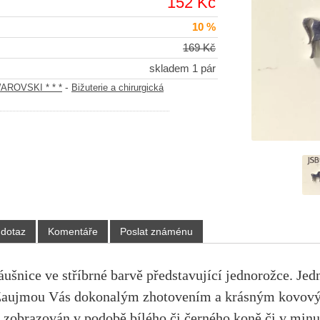
152 Kč
10 %
169 Kč
skladem 1 pár
-
AROVSKI * * *
Bižuterie a chirurgická
 dotaz
Komentáře
Poslat známénu
áuš
nice
ve stříbrné barvě představující jednorožce. Je
 Zaujmou Vás dokonalým zhotovením a krásným kovovým 
 zobrazován v podobě bílého či černého koně či v min