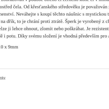
střed čela. Od křesťanského středověku je považován za 
nenství. Neváhejte s koupí těchto náušnic s mystickou
a dřík, to je chrání proti ztrátě. Šperk je vyrobený z c
elze ji lehce ohnout, zlomit nebo poškrábat. Je rezisten
ě i potu. Díky svému složení je vhodná především pro 
 10 x 9mm
ánky