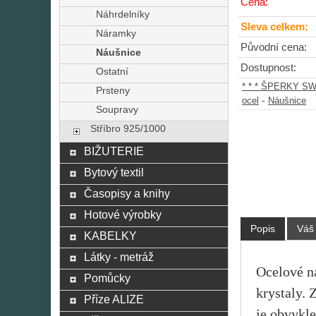
Cena:
Náhrdelníky
Sleva celkem:
Náramky
Původní cena:
Náušnice
Dostupnost:
Ostatní
* * * ŠPERKY SW
Prsteny
-
ocel
Náušnice
Soupravy
Stříbro 925/1000
BIŽUTERIE
Bytový textil
Časopisy a knihy
Hotové výrobky
Popis
Váš
KABELKY
Látky - metráž
Ocelové n
Pomůcky
krystaly.
Příze ALIZE
je obvykle