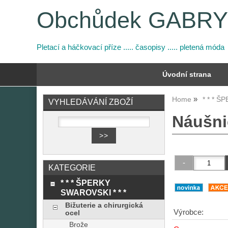
Obchůdek GABR
Pletací a háčkovací příze ..... časopisy ..... pletená móda
Úvodní strana
Home
* * * Š
VYHLEDÁVÁNÍ ZBOŽÍ
Náušni
KATEGORIE
* * * ŠPERKY
SWAROVSKI * * *
Bižuterie a chirurgická
Výrobce:
ocel
Brože