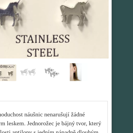
dnoduchost náušnic nenarušují žádné
leskem. Jednorožec je bájný tvor, který
ulosti antilopy s jedním nápadně dlouhým