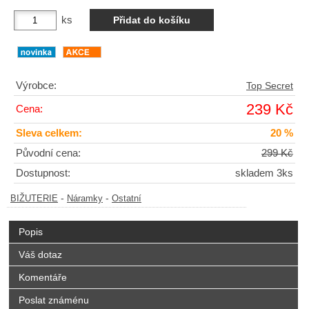
ks
Výrobce:
Top Secret
239 Kč
Cena:
Sleva celkem:
20 %
Původní cena:
299 Kč
Dostupnost:
skladem 3ks
-
-
BIŽUTERIE
Náramky
Ostatní
Popis
Váš dotaz
Komentáře
Poslat známénu