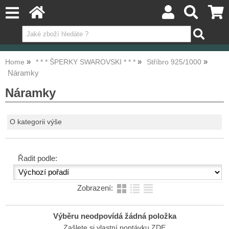
Home
* * * ŠPERKY SWAROVSKI * * *
Stříbro 925/1000
Náramky
Náramky
O kategorii výše
Řadit podle:
Zobrazení:
Výběru neodpovídá žádná položka
Zašlete si vlastní poptávku ZDE