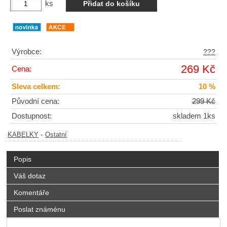
ks
Výrobce:
???
269 Kč
Cena:
Sleva celkem:
10 %
Původní cena:
299 Kč
Dostupnost:
skladem 1ks
-
KABELKY
Ostatní
Popis
Váš dotaz
Komentáře
Poslat známénu