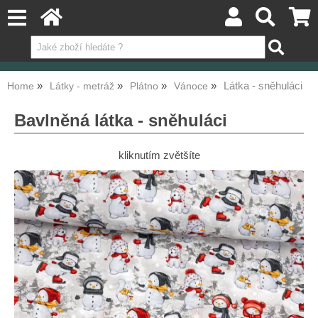
Látka - sněhuláci
Home
Látky - metráž
Plátno
Vánoce
Bavlněná látka - sněhuláci
kliknutím zvětšíte