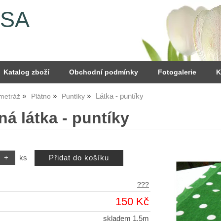
YSA
Katalog zboží
Obchodní podmínky
Fotogalerie
K
Látka - puntíky
 metráž
Plátno
Puntíky
á látka - puntíky
ks
???
150 Kč
skladem 1,5m