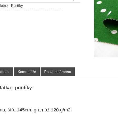
-
látno
Puntíky
 dotaz
Komentáře
Poslat známénu
látka - puntíky
na, šíře 145cm, gramáž
120 g/m2
.