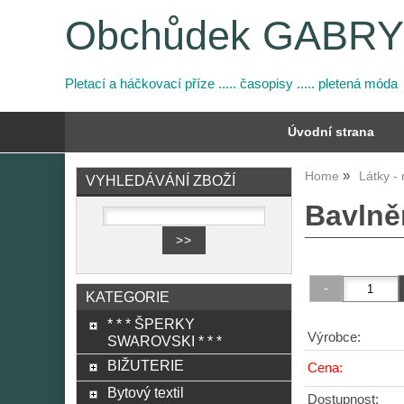
Obchůdek GABR
Pletací a háčkovací příze ..... časopisy ..... pletená móda
Úvodní strana
Home
Látky -
VYHLEDÁVÁNÍ ZBOŽÍ
Bavlněn
KATEGORIE
* * * ŠPERKY
Výrobce:
SWAROVSKI * * *
BIŽUTERIE
Cena:
Bytový textil
Dostupnost: