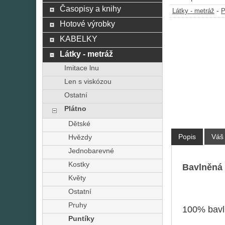
Časopisy a knihy
-
Látky - metráž
P
Hotové výrobky
KABELKY
Látky - metráž
Imitace lnu
Len s viskózou
Ostatní
Plátno
Dětské
Popis
Váš
Hvězdy
Jednobarevné
Kostky
Bavlněná 
Květy
Ostatní
Pruhy
100% bavl
Puntíky