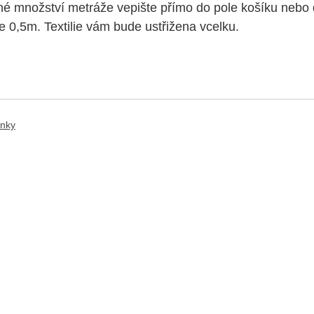
 množství metráže vepište přímo do pole košíku nebo d
je 0,5m. Textilie vám bude ustřižena vcelku.
ánky