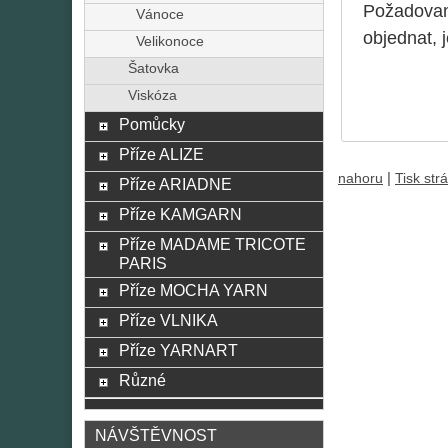
Požadované
Vánoce
objednat, 
Velikonoce
Šatovka
Viskóza
Pomůcky
Příze ALIZE
|
nahoru
Tisk str
Příze ARIADNE
Příze KAMGARN
Příze MADAME TRICOTE
PARIS
Příze MOCHA YARN
Příze VLNIKA
Příze YARNART
Různé
NÁVŠTĚVNOST