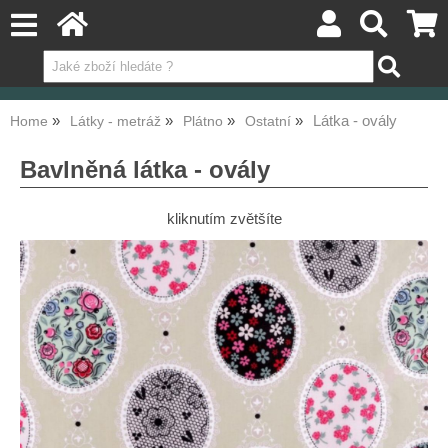
Látka - ovály
Home
Látky - metráž
Plátno
Ostatní
Bavlněná látka - ovály
kliknutím zvětšíte