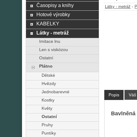
Časopisy a knihy
-
Látky - metráž
P
Hotové výrobky
KABELKY
Látky - metráž
Imitace lnu
Len s viskózou
Ostatní
Plátno
Dětské
Hvězdy
Jednobarevné
Popis
Váš
Kostky
Květy
Bavlněná 
Ostatní
Pruhy
Puntíky