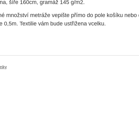
na, šíře 160cm, gramáž
145 g/m2
.
 množství metráže vepište přímo do pole košíku nebo d
je 0,5m. Textilie vám bude ustřižena vcelku.
ánky