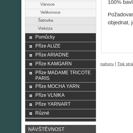
100% bavl
Vánoce
Velikonoce
Požadované
Šatovka
objednat, 
Viskóza
Pomůcky
Příze ALIZE
Příze ARIADNE
Příze KAMGARN
|
nahoru
Tisk str
Příze MADAME TRICOTE
PARIS
Příze MOCHA YARN
Příze VLNIKA
Příze YARNART
Různé
NÁVŠTĚVNOST