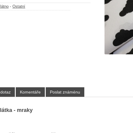
-
látno
Ostatní
 dotaz
Komentáře
Poslat známénu
látka - mraky