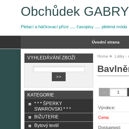
Obchůdek GABR
Pletací a háčkovací příze ..... časopisy ..... pletená móda
Úvodní strana
Home
Látky -
VYHLEDÁVÁNÍ ZBOŽÍ
Bavlně
KATEGORIE
* * * ŠPERKY
Výrobce:
SWAROVSKI * * *
BIŽUTERIE
Cena:
Bytový textil
Dostupnost: