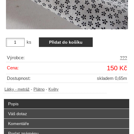
ks
Výrobce:
???
150 Kč
Cena:
Dostupnost:
skladem 0,65m
-
-
Látky - metráž
Plátno
Květy
Popis
Váš dotaz
Komentáře
Poslat známénu