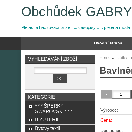
Obchůdek GABR
Pletací a háčkovací příze ..... časopisy ..... pletená móda
Úvodní strana
Home
Látky -
VYHLEDÁVÁNÍ ZBOŽÍ
Bavlněn
KATEGORIE
* * * ŠPERKY
Výrobce:
SWAROVSKI * * *
BIŽUTERIE
Cena:
Bytový textil
Dostupnost: