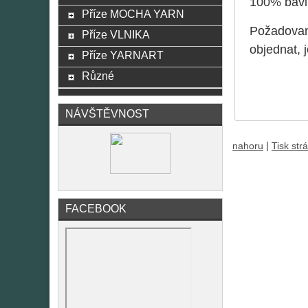
100% bavl
Příze MOCHA YARN
Požadované
Příze VLNIKA
objednat, 
Příze YARNART
Různé
NÁVŠTĚVNOST
|
nahoru
Tisk str
FACEBOOK