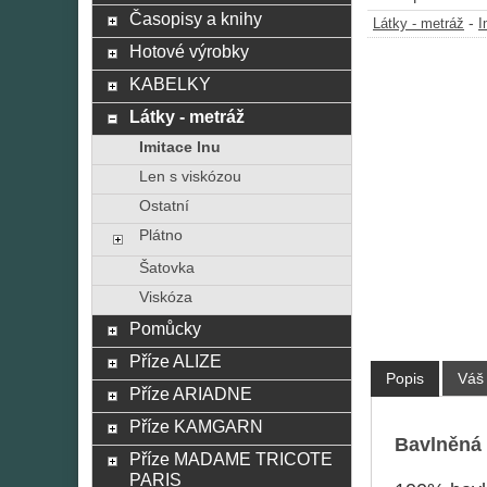
Časopisy a knihy
-
Látky - metráž
I
Hotové výrobky
KABELKY
Látky - metráž
Imitace lnu
Len s viskózou
Ostatní
Plátno
Šatovka
Viskóza
Pomůcky
Příze ALIZE
Popis
Váš
Příze ARIADNE
Příze KAMGARN
Bavlněná 
Příze MADAME TRICOTE
PARIS