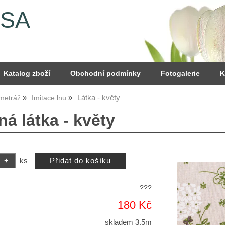
YSA
Katalog zboží
Obchodní podmínky
Fotogalerie
K
Látka - květy
 metráž
Imitace lnu
á látka - květy
ks
???
180 Kč
skladem 3,5m