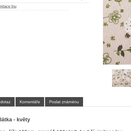
mitace lnu
 dotaz
Komentáře
Poslat známénu
látka - květy