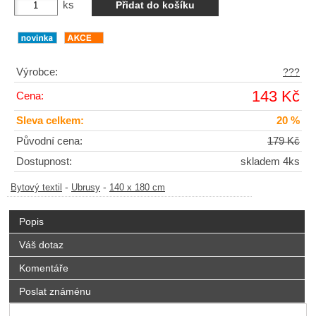
ks
Výrobce:
???
143 Kč
Cena:
Sleva celkem:
20 %
Původní cena:
179 Kč
Dostupnost:
skladem 4ks
-
-
Bytový textil
Ubrusy
140 x 180 cm
Popis
Váš dotaz
Komentáře
Poslat známénu