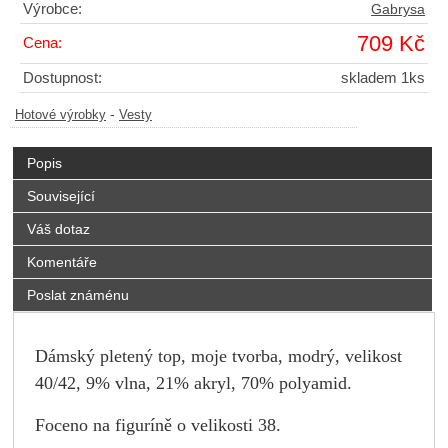
Výrobce:
Gabrysa
709 Kč
Cena:
Dostupnost:
skladem 1ks
-
Hotové výrobky
Vesty
Popis
Související
Váš dotaz
Komentáře
Poslat známénu
Dámský pletený top, moje tvorba, modrý, velikost
40/42, 9% vlna, 21%
akryl, 70% polyamid.
Foceno na figuríně o velikosti 38.