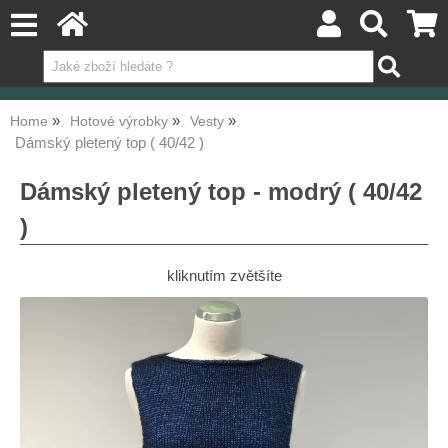
Home
Hotové výrobky
Vesty
Dámský pletený top ( 40/42 )
Dámský pletený top - modrý ( 40/42
)
kliknutím zvětšíte