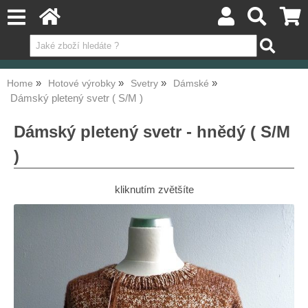
Home
Hotové výrobky
Svetry
Dámské
Dámský pletený svetr ( S/M )
Dámský pletený svetr - hnědý ( S/M
)
kliknutím zvětšíte