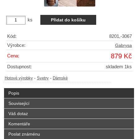
ks
Kód:
8201,-3067
Výrobce:
Gabrysa
879 Kč
Cena:
Dostupnost:
skladem 1ks
-
-
Hotové výrobky
Svetry
Dámské
Popis
Související
Váš dotaz
Komentáře
Poslat známénu