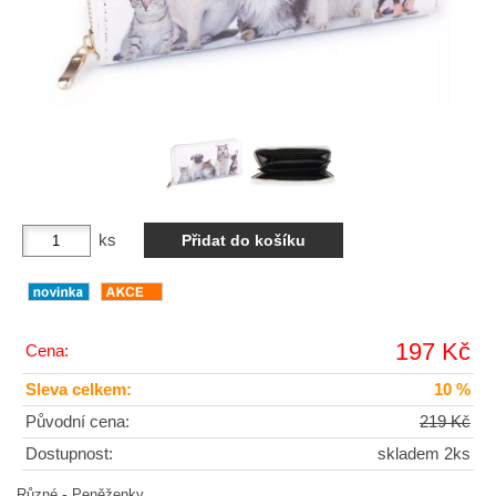
ks
197 Kč
Cena:
Sleva celkem:
10 %
Původní cena:
219 Kč
Dostupnost:
skladem 2ks
-
Různé
Peněženky