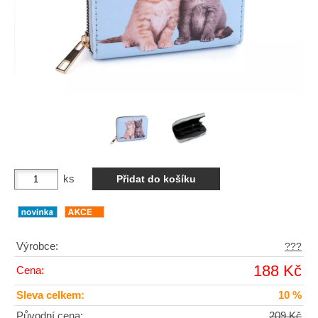
ks
Výrobce:
???
188 Kč
Cena:
Sleva celkem:
10 %
Původní cena:
209 Kč