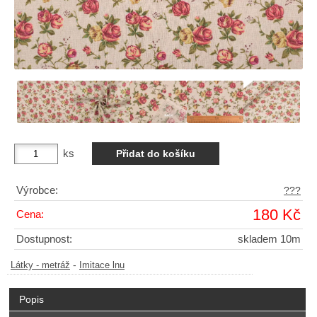
ks
Výrobce:
???
180 Kč
Cena:
Dostupnost:
skladem 10m
-
Látky - metráž
Imitace lnu
Popis