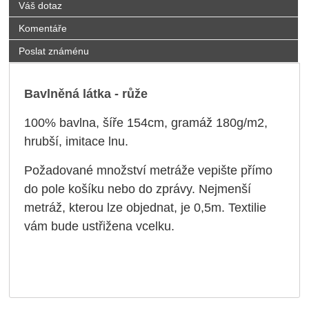
Váš dotaz
Komentáře
Poslat známénu
Bavlněná látka - růže
100% bavlna, šíře 154cm,
gramáž 180g/m2,
hrubší, i
mitace lnu.
Požadované množství metráže vepište přímo
do pole košíku nebo do zprávy. Nejmenší
metráž, kterou lze objednat, je 0,5m. Textilie
vám bude ustřižena vcelku.