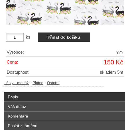
ks
Výrobce:
???
150 Kč
Cena:
Dostupnost:
skladem 5m
-
-
Látky - metráž
Plátno
Ostatní
Popis
Váš dotaz
Komentáře
Poslat známénu